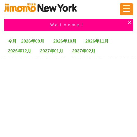
☰
ログイン
新規登録
Ｗｅｌｃｏｍｅ！
今月
2026年09月
2026年10月
2026年11月
掲示板
タウン情報
教えて！
2026年12月
2027年01月
2027年02月
ニュース
イベント
求人
物件
習い事