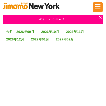
☰
ログイン
新規登録
Ｗｅｌｃｏｍｅ！
今月
2026年09月
2026年10月
2026年11月
掲示板
タウン情報
教えて！
2026年12月
2027年01月
2027年02月
ニュース
イベント
求人
物件
習い事