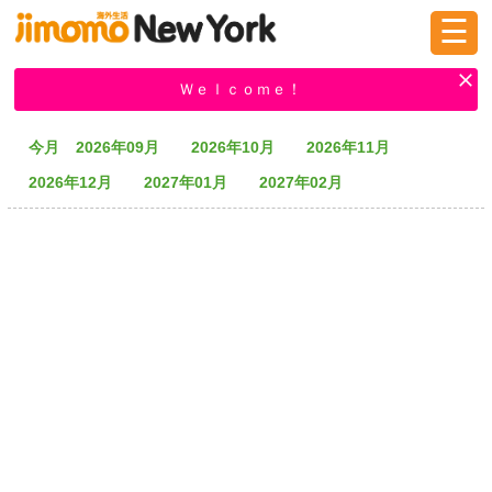
☰
ログイン
新規登録
Ｗｅｌｃｏｍｅ！
今月
2026年09月
2026年10月
2026年11月
掲示板
タウン情報
教えて！
2026年12月
2027年01月
2027年02月
ニュース
イベント
求人
物件
習い事