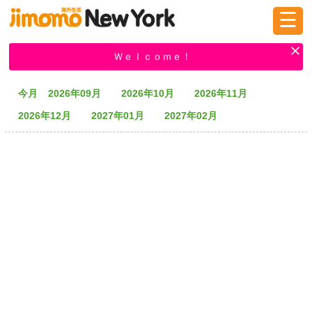
☰
ログイン
新規登録
Ｗｅｌｃｏｍｅ！
今月
2026年09月
2026年10月
2026年11月
掲示板
タウン情報
教えて！
2026年12月
2027年01月
2027年02月
ニュース
イベント
求人
物件
習い事