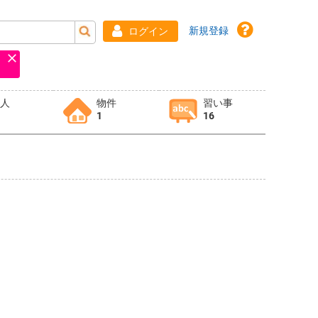
新規登録
ログイン
求人
物件
習い事
1
16