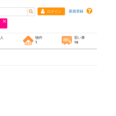
新規登録
ログイン
求人
物件
習い事
1
16