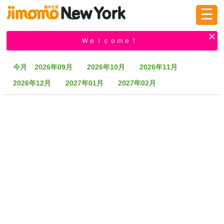
☰
ログイン
新規登録
Ｗｅｌｃｏｍｅ！
今月
2026年09月
2026年10月
2026年11月
掲示板
タウン情報
教えて！
2026年12月
2027年01月
2027年02月
ニュース
イベント
求人
物件
習い事