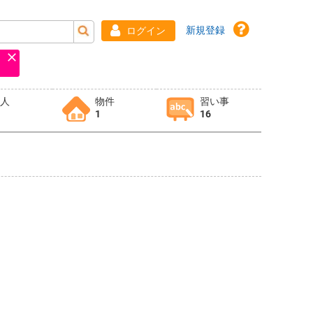
新規登録
ログイン
求人
物件
習い事
1
16