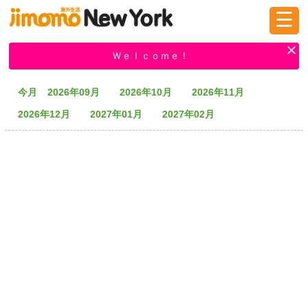
☰
ログイン
新規登録
Ｗｅｌｃｏｍｅ！
今月
2026年09月
2026年10月
2026年11月
掲示板
タウン情報
教えて！
2026年12月
2027年01月
2027年02月
ニュース
イベント
求人
物件
習い事