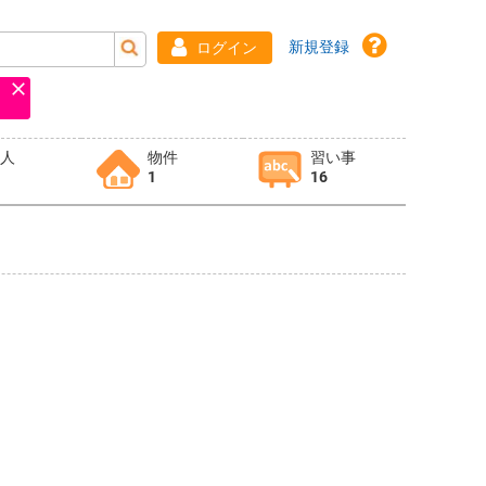
新規登録
ログイン
求人
物件
習い事
1
16