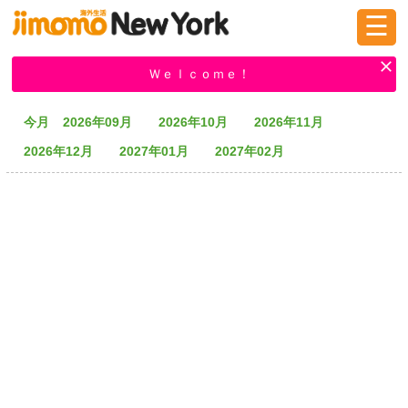
☰
ログイン
新規登録
Ｗｅｌｃｏｍｅ！
今月
2026年09月
2026年10月
2026年11月
掲示板
タウン情報
教えて！
2026年12月
2027年01月
2027年02月
ニュース
イベント
求人
物件
習い事