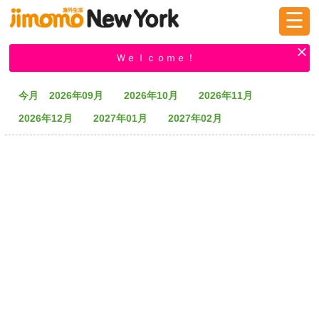
☰
ログイン
新規登録
Ｗｅｌｃｏｍｅ！
今月
2026年09月
2026年10月
2026年11月
掲示板
タウン情報
教えて！
2026年12月
2027年01月
2027年02月
ニュース
イベント
求人
物件
習い事