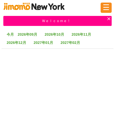
☰
ログイン
新規登録
Ｗｅｌｃｏｍｅ！
今月
2026年09月
2026年10月
2026年11月
掲示板
タウン情報
教えて！
2026年12月
2027年01月
2027年02月
ニュース
イベント
求人
物件
習い事