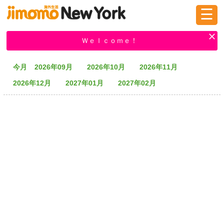
☰
ログイン
新規登録
Ｗｅｌｃｏｍｅ！
今月
2026年09月
2026年10月
2026年11月
掲示板
タウン情報
教えて！
2026年12月
2027年01月
2027年02月
ニュース
イベント
求人
物件
習い事