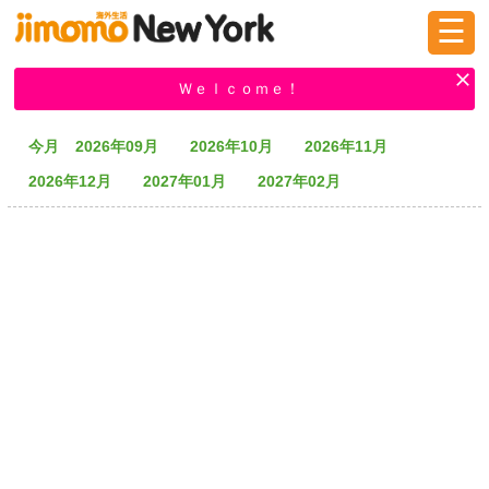
☰
ログイン
新規登録
Ｗｅｌｃｏｍｅ！
今月
2026年09月
2026年10月
2026年11月
掲示板
タウン情報
教えて！
2026年12月
2027年01月
2027年02月
ニュース
イベント
求人
物件
習い事