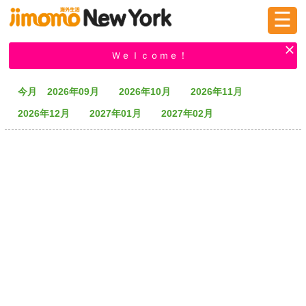
☰
ログイン
新規登録
Ｗｅｌｃｏｍｅ！
今月
2026年09月
2026年10月
2026年11月
掲示板
タウン情報
教えて！
2026年12月
2027年01月
2027年02月
ニュース
イベント
求人
物件
習い事