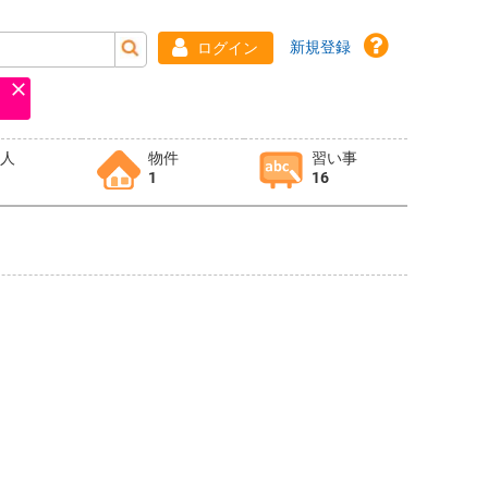
新規登録
ログイン
求人
物件
習い事
1
16