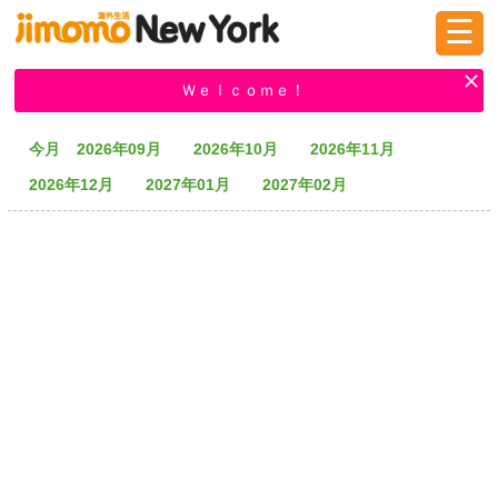
☰
ログイン
新規登録
Ｗｅｌｃｏｍｅ！
今月
2026年09月
2026年10月
2026年11月
掲示板
タウン情報
教えて！
2026年12月
2027年01月
2027年02月
ニュース
イベント
求人
物件
習い事