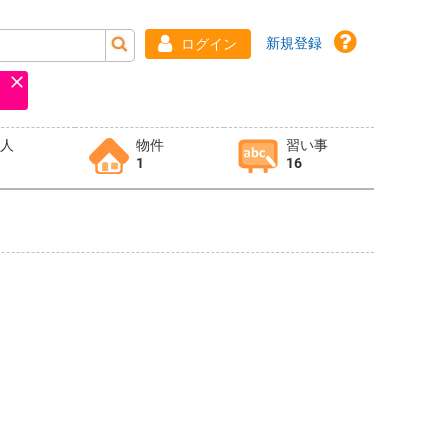
新規登録
ログイン
求人
物件
習い事
1
16