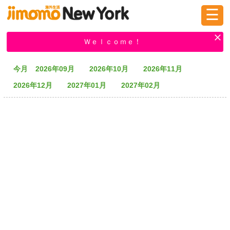
☰
ログイン
新規登録
Ｗｅｌｃｏｍｅ！
今月
2026年09月
2026年10月
2026年11月
掲示板
タウン情報
教えて！
2026年12月
2027年01月
2027年02月
ニュース
イベント
求人
物件
習い事