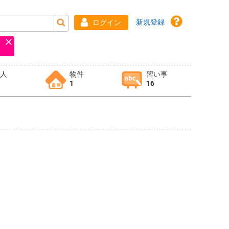
新規登録
ログイン
求人
物件
習い事
1
16