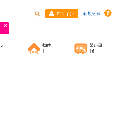
新規登録
ログイン
求人
物件
習い事
1
16