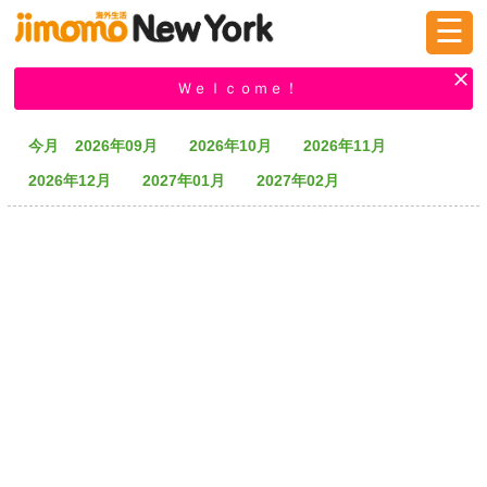
☰
ログイン
新規登録
Ｗｅｌｃｏｍｅ！
今月
2026年09月
2026年10月
2026年11月
掲示板
タウン情報
教えて！
2026年12月
2027年01月
2027年02月
ニュース
イベント
求人
物件
習い事