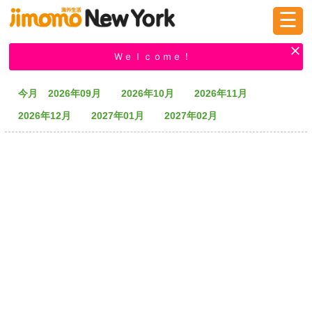
☰
ログイン
新規登録
Ｗｅｌｃｏｍｅ！
今月
2026年09月
2026年10月
2026年11月
掲示板
タウン情報
教えて！
2026年12月
2027年01月
2027年02月
ニュース
イベント
求人
物件
習い事