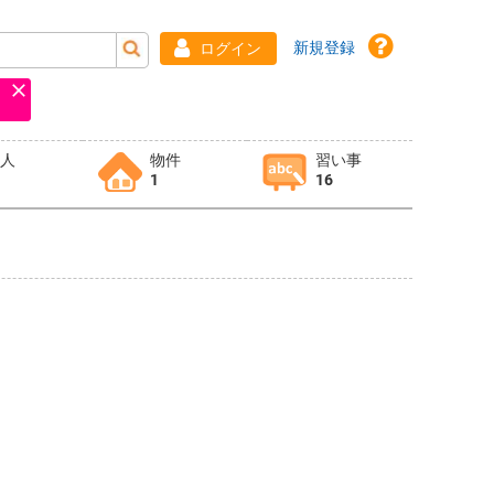
新規登録
ログイン
求人
物件
習い事
1
16