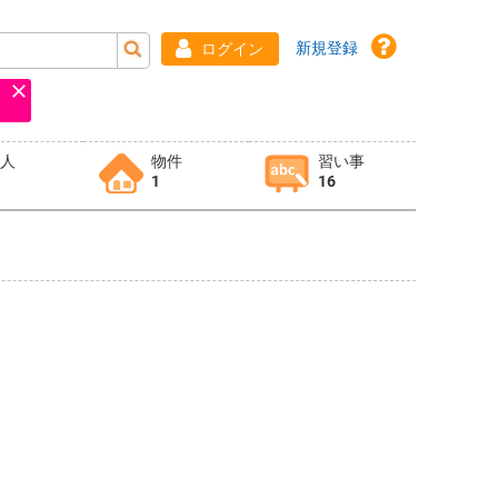
新規登録
ログイン
求人
物件
習い事
1
16