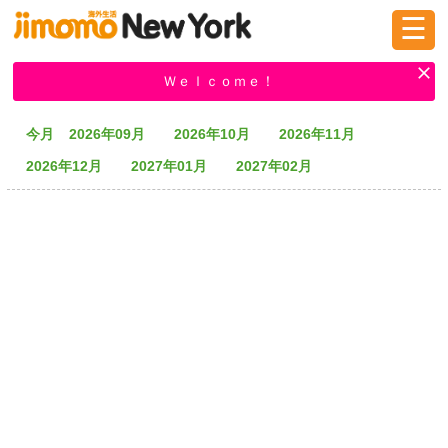
☰
ログイン
新規登録
Ｗｅｌｃｏｍｅ！
今月
2026年09月
2026年10月
2026年11月
掲示板
タウン情報
教えて！
2026年12月
2027年01月
2027年02月
ニュース
イベント
求人
物件
習い事