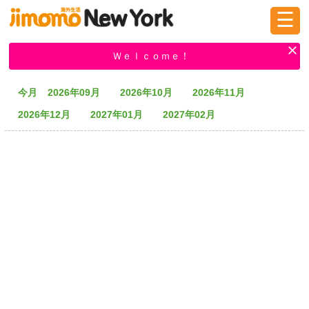
☰
ログイン
新規登録
Ｗｅｌｃｏｍｅ！
今月
2026年09月
2026年10月
2026年11月
掲示板
タウン情報
教えて！
2026年12月
2027年01月
2027年02月
ニュース
イベント
求人
物件
習い事