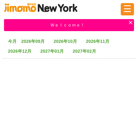
☰
ログイン
新規登録
Ｗｅｌｃｏｍｅ！
今月
2026年09月
2026年10月
2026年11月
掲示板
タウン情報
教えて！
2026年12月
2027年01月
2027年02月
ニュース
イベント
求人
物件
習い事