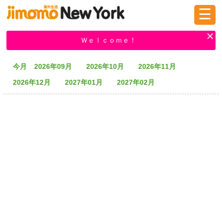
☰
ログイン
新規登録
Ｗｅｌｃｏｍｅ！
今月
2026年09月
2026年10月
2026年11月
掲示板
タウン情報
教えて！
2026年12月
2027年01月
2027年02月
ニュース
イベント
求人
物件
習い事