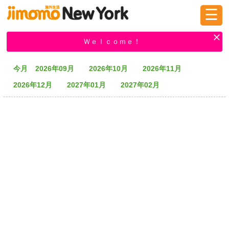
☰
ログイン
新規登録
Ｗｅｌｃｏｍｅ！
今月
2026年09月
2026年10月
2026年11月
掲示板
タウン情報
教えて！
2026年12月
2027年01月
2027年02月
ニュース
イベント
求人
物件
習い事