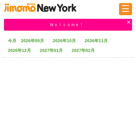
☰
ログイン
新規登録
Ｗｅｌｃｏｍｅ！
今月
2026年09月
2026年10月
2026年11月
掲示板
タウン情報
教えて！
2026年12月
2027年01月
2027年02月
ニュース
イベント
求人
物件
習い事