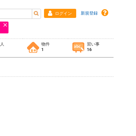
新規登録
ログイン
求人
物件
習い事
1
16