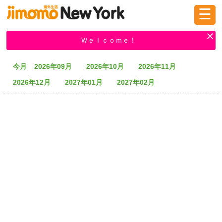
☰
ログイン
新規登録
Ｗｅｌｃｏｍｅ！
今月
2026年09月
2026年10月
2026年11月
掲示板
タウン情報
教えて！
2026年12月
2027年01月
2027年02月
ニュース
イベント
求人
物件
習い事