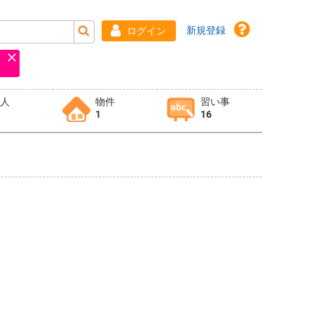
新規登録
ログイン
求人
物件
習い事
1
16