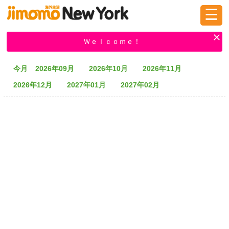
☰
ログイン
新規登録
Ｗｅｌｃｏｍｅ！
今月
2026年09月
2026年10月
2026年11月
掲示板
タウン情報
教えて！
2026年12月
2027年01月
2027年02月
ニュース
イベント
求人
物件
習い事