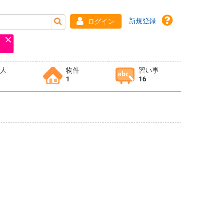
新規登録
ログイン
求人
物件
習い事
1
16