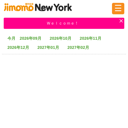
☰
ログイン
新規登録
Ｗｅｌｃｏｍｅ！
今月
2026年09月
2026年10月
2026年11月
掲示板
タウン情報
教えて！
2026年12月
2027年01月
2027年02月
ニュース
イベント
求人
物件
習い事