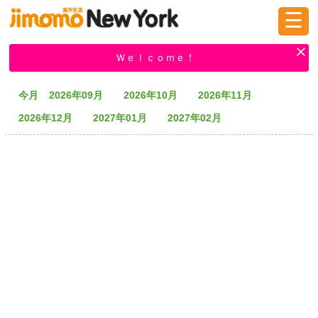
☰
ログイン
新規登録
Ｗｅｌｃｏｍｅ！
今月
2026年09月
2026年10月
2026年11月
掲示板
タウン情報
教えて！
2026年12月
2027年01月
2027年02月
ニュース
イベント
求人
物件
習い事