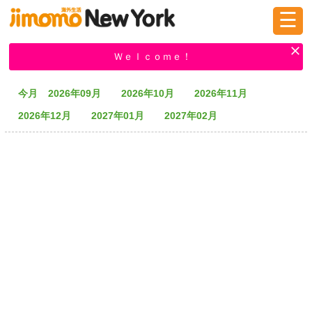
☰
ログイン
新規登録
Ｗｅｌｃｏｍｅ！
今月
2026年09月
2026年10月
2026年11月
掲示板
タウン情報
教えて！
2026年12月
2027年01月
2027年02月
ニュース
イベント
求人
物件
習い事