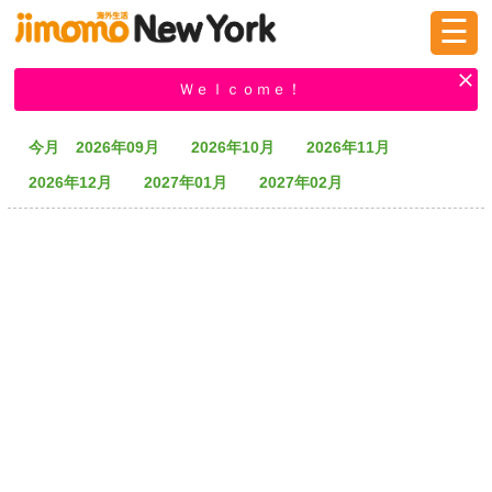
☰
ログイン
新規登録
Ｗｅｌｃｏｍｅ！
今月
2026年09月
2026年10月
2026年11月
掲示板
タウン情報
教えて！
2026年12月
2027年01月
2027年02月
ニュース
イベント
求人
物件
習い事