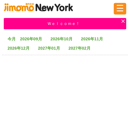
☰
ログイン
新規登録
Ｗｅｌｃｏｍｅ！
今月
2026年09月
2026年10月
2026年11月
掲示板
タウン情報
教えて！
2026年12月
2027年01月
2027年02月
ニュース
イベント
求人
物件
習い事