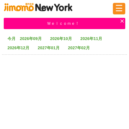
☰
ログイン
新規登録
Ｗｅｌｃｏｍｅ！
今月
2026年09月
2026年10月
2026年11月
掲示板
タウン情報
教えて！
2026年12月
2027年01月
2027年02月
ニュース
イベント
求人
物件
習い事