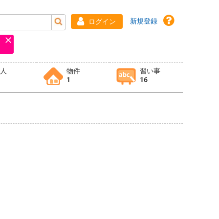
新規登録
ログイン
求人
物件
習い事
1
16