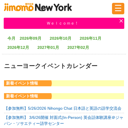
☰
ログイン
新規登録
Ｗｅｌｃｏｍｅ！
今月
2026年09月
2026年10月
2026年11月
掲示板
タウン情報
教えて！
2026年12月
2027年01月
2027年02月
ニューヨークイベントカレンダー
ニュース
イベント
求人
新着イベント情報
物件
習い事
新着イベント情報
【参加無料】5/26/2026 Nihongo Chat 日本語と英語の語学交流会
【参加無料】 3/6/26開催 対面式(In-Person) 英会話体験講座＠ジャ
パン・ソサエティー語学センター