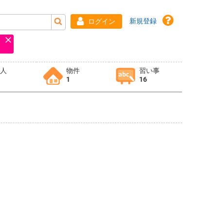
新規登録
ログイン
求人
物件
習い事
1
16