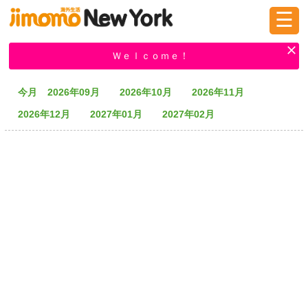
☰
ログイン
新規登録
Ｗｅｌｃｏｍｅ！
今月
2026年09月
2026年10月
2026年11月
掲示板
タウン情報
教えて！
2026年12月
2027年01月
2027年02月
ニュース
イベント
求人
物件
習い事