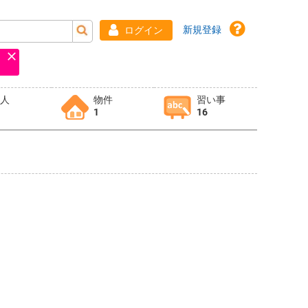
新規登録
ログイン
求人
物件
習い事
1
16