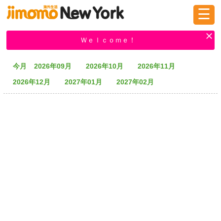
☰
ログイン
新規登録
Ｗｅｌｃｏｍｅ！
今月
2026年09月
2026年10月
2026年11月
掲示板
タウン情報
教えて！
2026年12月
2027年01月
2027年02月
ニュース
イベント
求人
物件
習い事