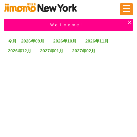
☰
ログイン
新規登録
Ｗｅｌｃｏｍｅ！
今月
2026年09月
2026年10月
2026年11月
掲示板
タウン情報
教えて！
2026年12月
2027年01月
2027年02月
ニュース
イベント
求人
物件
習い事